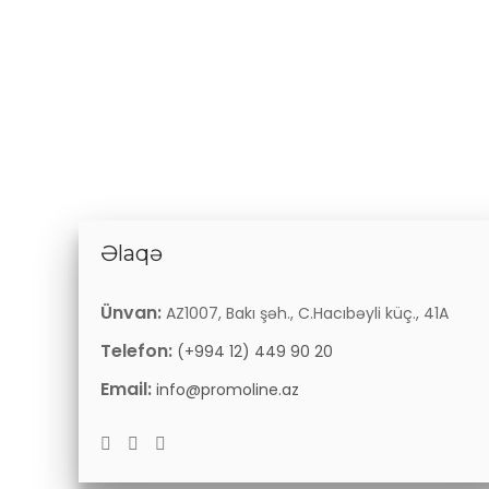
Əlaqə
Ünvan:
AZ1007, Bakı şəh., C.Hacıbəyli küç., 41A
Telefon:
(+994 12) 449 90 20
Email:
info@promoline.az