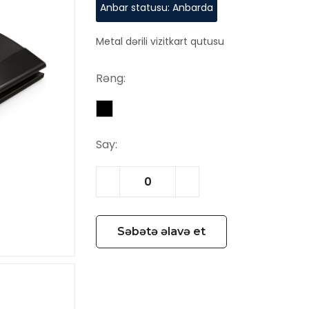
Anbar statusu: Anbarda
Metal dərili vizitkart qutusu
Rəng:
Say:
Səbətə əlavə et