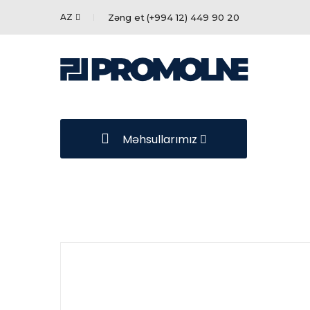
AZ
Zəng et
(+994 12) 449 90 20
Məhsullarımız