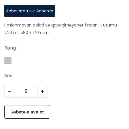
Anbar statusu: Anbarda
Paslanmayan polad və qapaqlı səyahət fincanı. Tutumu
420 ml. ø80 x 170 mm
Rəng:
Say:
Səbətə əlavə et