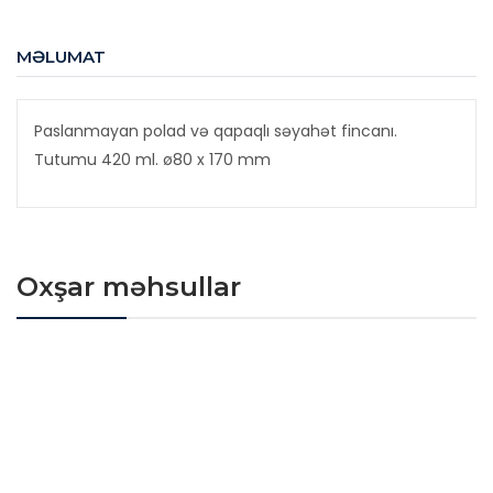
MƏLUMAT
Paslanmayan polad və qapaqlı səyahət fincanı.
Tutumu 420 ml. ø80 x 170 mm
Oxşar məhsullar