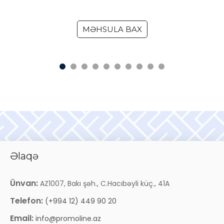
MƏHSULA BAX
Əlaqə
Ünvan:
AZ1007, Bakı şəh., C.Hacıbəyli küç., 41A
Telefon:
(+994 12) 449 90 20
Email:
info@promoline.az