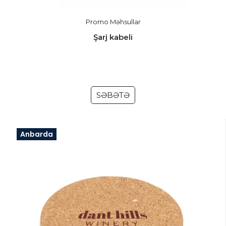
Promo Məhsullar
Şarj kabeli
SƏBƏTƏ
Anbarda