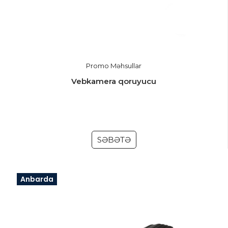
Promo Məhsullar
Vebkamera qoruyucu
SƏBƏTƏ
Anbarda