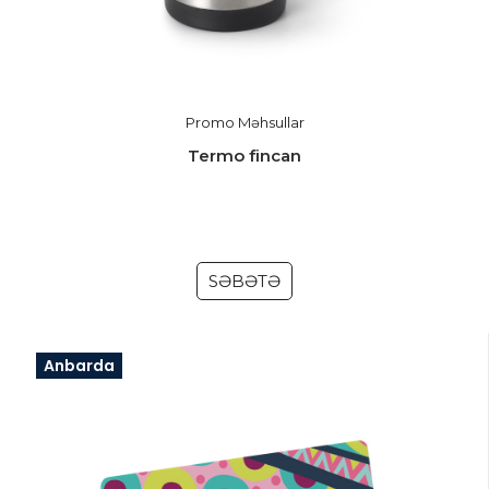
Promo Məhsullar
Termo fincan
SƏBƏTƏ
Anbarda