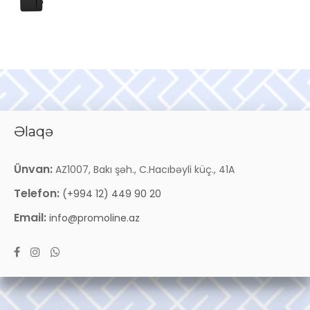
Əlaqə
Ünvan:
AZ1007, Bakı şəh., C.Hacıbəyli küç., 41A
Telefon:
(+994 12) 449 90 20
Email:
info@promoline.az