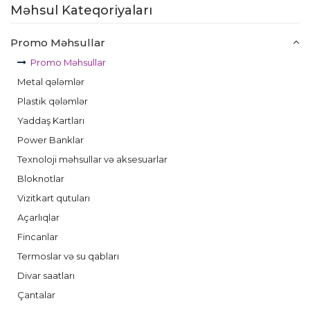
Məhsul Kateqoriyaları
Promo Məhsullar
Promo Məhsullar
Metal qələmlər
Plastik qələmlər
Yaddaş Kartları
Power Banklar
Texnoloji məhsullar və aksesuarlar
Bloknotlar
Vizitkart qutuları
Açarlıqlar
Fincanlar
Termoslar və su qabları
Divar saatları
Çantalar