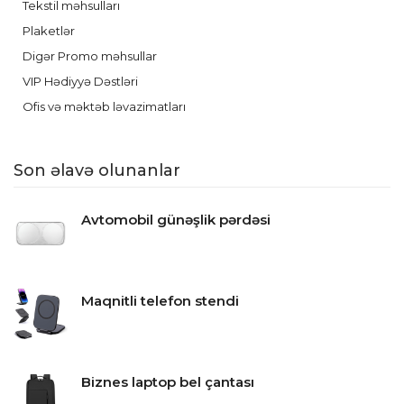
Tekstil məhsulları
Plaketlər
Digər Promo məhsullar
VIP Hədiyyə Dəstləri
Ofis və məktəb ləvazimatları
Son əlavə olunanlar
Avtomobil günəşlik pərdəsi
Maqnitli telefon stendi
Biznes laptop bel çantası