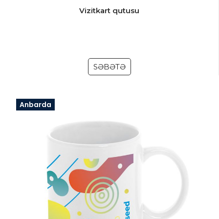
Vizitkart qutusu
SƏBƏTƏ
Anbarda