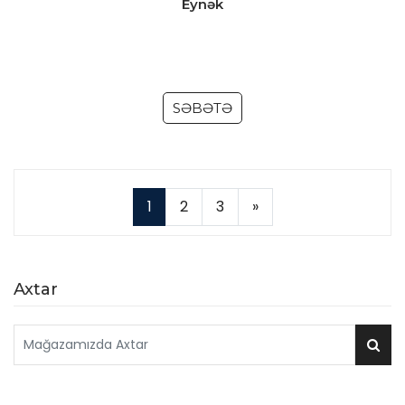
Eynək
SƏBƏTƏ
1
2
3
»
Axtar