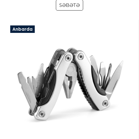
SƏBƏTƏ
Anbarda