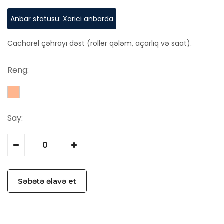
Anbar statusu: Xarici anbarda
Cacharel çəhrayı dəst (roller qələm, açarlıq və saat).
Rəng:
Say:
Səbətə əlavə et