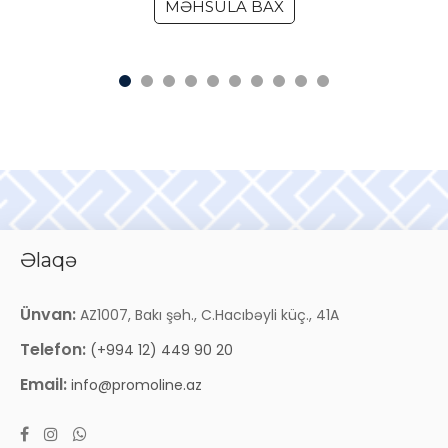
MƏHSULA BAX
Əlaqə
Ünvan:
AZ1007, Bakı şəh., C.Hacıbəyli küç., 41A
Telefon:
(+994 12) 449 90 20
Email:
info@promoline.az