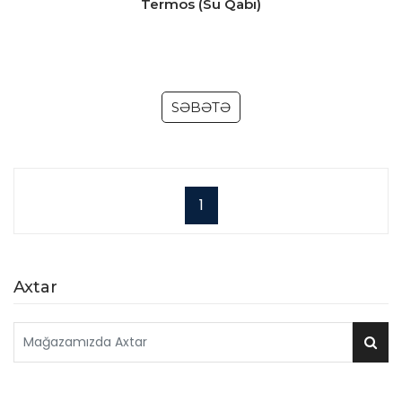
Termos (Su Qabı)
SƏBƏTƏ
1
Axtar