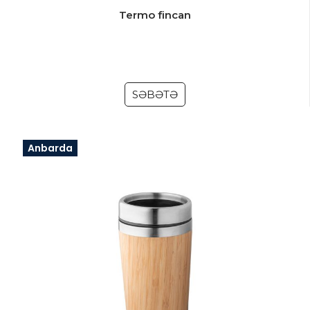
Termo fincan
SƏBƏTƏ
Anbarda