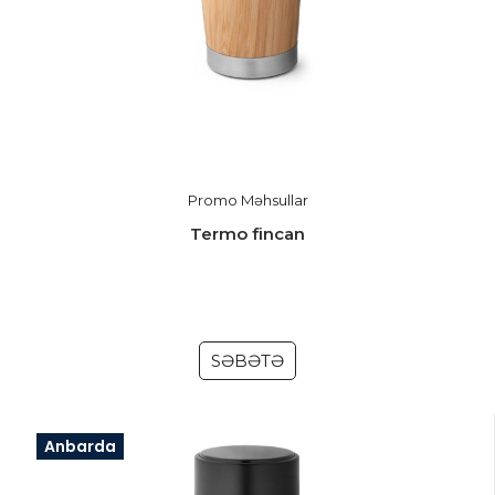
Promo Məhsullar
Termo fincan
SƏBƏTƏ
Anbarda