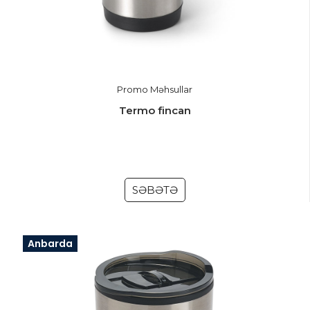
Promo Məhsullar
Termo fincan
SƏBƏTƏ
Anbarda