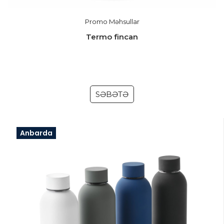
Promo Məhsullar
Termo fincan
SƏBƏTƏ
Anbarda