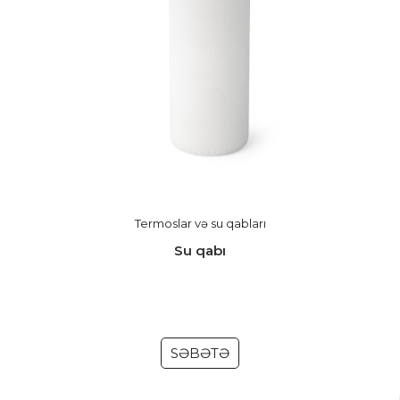
Termoslar və su qabları
Su qabı
SƏBƏTƏ