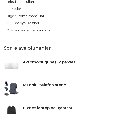
Tekstil məhsulları
Plaketlər
Digər Promo məhsullar
VIP Hədiyyə Dəstləri
Ofis və məktəb ləvazimatları
Son əlavə olunanlar
Avtomobil günəşlik pərdəsi
Maqnitli telefon stendi
Biznes laptop bel çantası