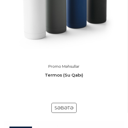
Promo Məhsullar
Termos (Su Qabı)
SƏBƏTƏ