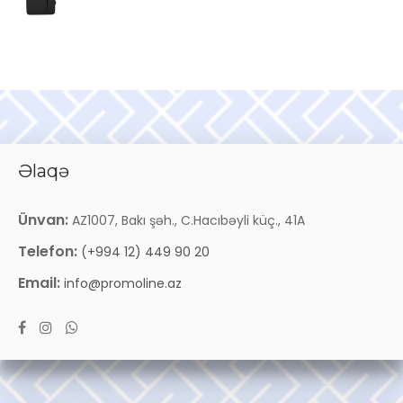
Əlaqə
Ünvan:
AZ1007, Bakı şəh., C.Hacıbəyli küç., 41A
Telefon:
(+994 12) 449 90 20
Email:
info@promoline.az