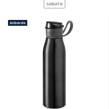
SƏBƏTƏ
Anbarda