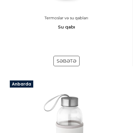
Termoslar və su qabları
Su qabı
SƏBƏTƏ
Anbarda