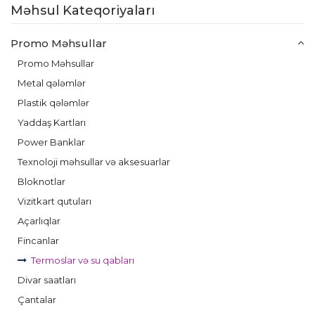
Məhsul Kateqoriyaları
Promo Məhsullar
Promo Məhsullar
Metal qələmlər
Plastik qələmlər
Yaddaş Kartları
Power Banklar
Texnoloji məhsullar və aksesuarlar
Bloknotlar
Vizitkart qutuları
Açarlıqlar
Fincanlar
Termoslar və su qabları
Divar saatları
Çantalar