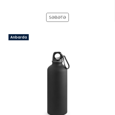
SƏBƏTƏ
Anbarda