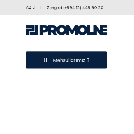
AZ
Zəng et
(+994 12) 449 90 20
Məhsullarımız