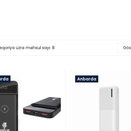
eqoriya üzrə məhsul sayı: 8
Göst
arda
Anbarda