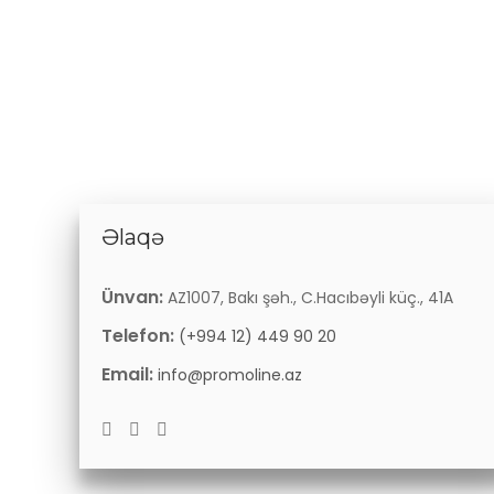
Əlaqə
Ünvan:
AZ1007, Bakı şəh., C.Hacıbəyli küç., 41A
Telefon:
(+994 12) 449 90 20
Email:
info@promoline.az