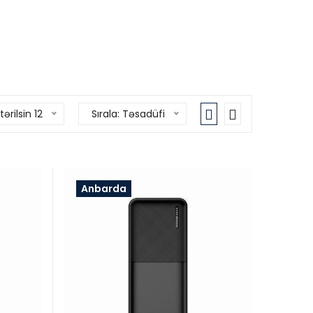
ərilsin 12
Sırala: Təsadüfi
Anbarda