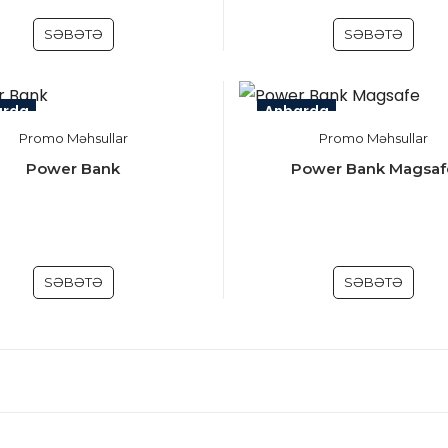
SƏBƏTƏ
SƏBƏTƏ
arda
Anbarda
Promo Məhsullar
Promo Məhsullar
Power Bank
Power Bank Magsaf
SƏBƏTƏ
SƏBƏTƏ