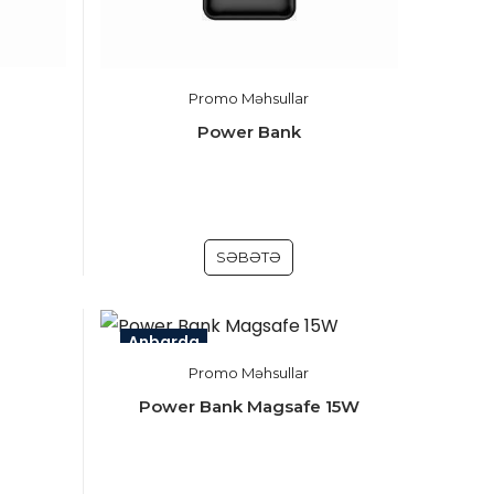
Promo Məhsullar
Power Bank
SƏBƏTƏ
Anbarda
Promo Məhsullar
Power Bank Magsafe 15W