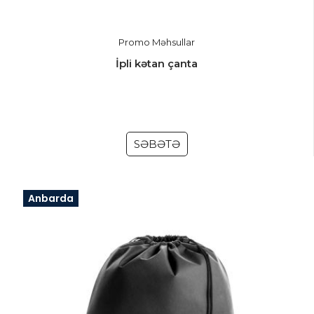
Promo Məhsullar
İpli kətan çanta
SƏBƏTƏ
Anbarda