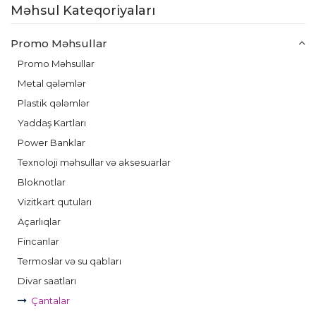
Məhsul Kateqoriyaları
Promo Məhsullar
Promo Məhsullar
Metal qələmlər
Plastik qələmlər
Yaddaş Kartları
Power Banklar
Texnoloji məhsullar və aksesuarlar
Bloknotlar
Vizitkart qutuları
Açarlıqlar
Fincanlar
Termoslar və su qabları
Divar saatları
Çantalar