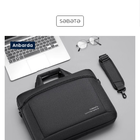
SƏBƏTƏ
Anbarda