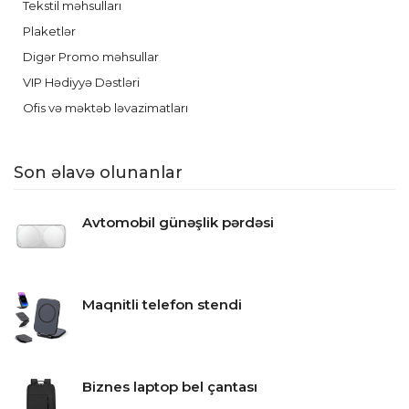
Tekstil məhsulları
Plaketlər
Digər Promo məhsullar
VIP Hədiyyə Dəstləri
Ofis və məktəb ləvazimatları
Son əlavə olunanlar
Avtomobil günəşlik pərdəsi
Maqnitli telefon stendi
Biznes laptop bel çantası