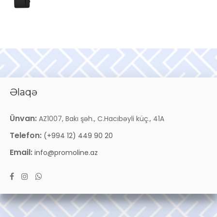
Əlaqə
Ünvan:
AZ1007, Bakı şəh., C.Hacıbəyli küç., 41A
Telefon:
(+994 12) 449 90 20
Email:
info@promoline.az