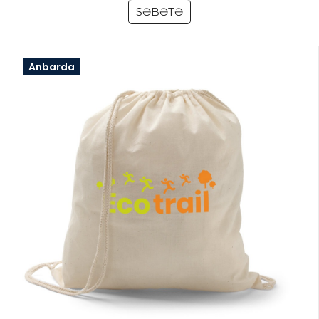
SƏBƏTƏ
Anbarda