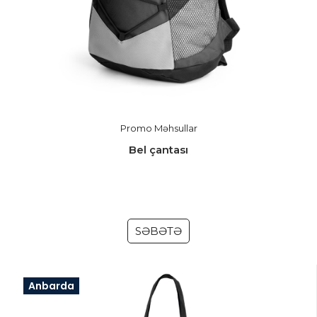
Promo Məhsullar
Bel çantası
SƏBƏTƏ
Anbarda