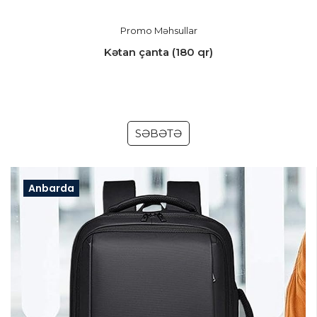
Promo Məhsullar
Kətan çanta (180 qr)
SƏBƏTƏ
Anbarda