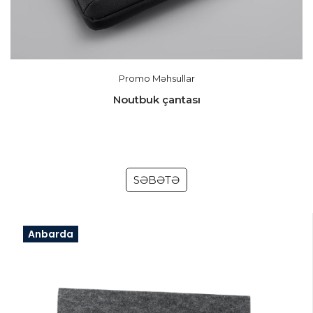
Promo Məhsullar
Noutbuk çantası
SƏBƏTƏ
Anbarda