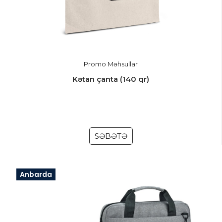
Promo Məhsullar
Kətan çanta (140 qr)
SƏBƏTƏ
Anbarda