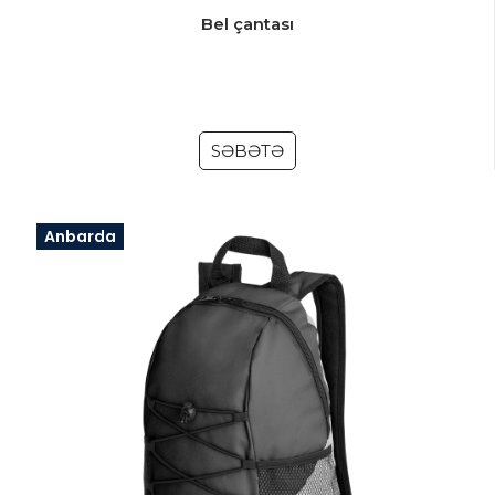
Bel çantası
SƏBƏTƏ
Anbarda