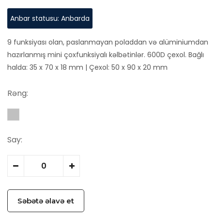
Anbar statusu: Anbarda
9 funksiyası olan, paslanmayan poladdan və alüminiumdan
hazırlanmış mini çoxfunksiyalı kəlbətinlər. 600D çexol. Bağlı
halda: 35 x 70 x 18 mm | Çexol: 50 x 90 x 20 mm
Rəng:
Say:
Səbətə əlavə et