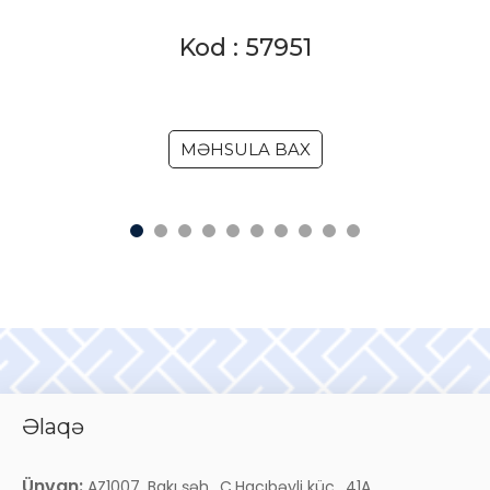
Kod : 57951
MƏHSULA BAX
Əlaqə
Ünvan:
AZ1007, Bakı şəh., C.Hacıbəyli küç., 41A