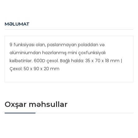
MƏLUMAT
9 funksiyası olan, paslanmayan poladdan və
alüminiumdan hazırlanmış mini çoxfunksiyalı
kəlbətinlər. 600D çexol. Bağlı halda: 35 x 70 x 18 mm |
Çexol: 50 x 90 x 20 mm
Oxşar məhsullar