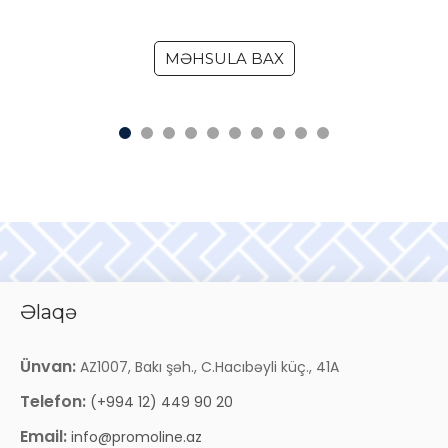
MƏHSULA BAX
Əlaqə
Ünvan:
AZ1007, Bakı şəh., C.Hacıbəyli küç., 41A
Telefon:
(+994 12) 449 90 20
Email:
info@promoline.az