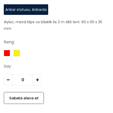
Anbar statusu: Anbarda
Əyləc, metal klips və biləklik ilə 3 m ABS lent. 60 x 60 x 35
mm
Rəng:
Say:
Səbətə əlavə et