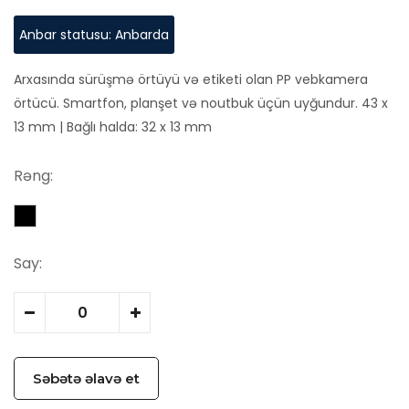
Anbar statusu: Anbarda
Arxasında sürüşmə örtüyü və etiketi olan PP vebkamera
örtücü. Smartfon, planşet və noutbuk üçün uyğundur. 43 x
13 mm | Bağlı halda: 32 x 13 mm
Rəng:
Say:
Səbətə əlavə et