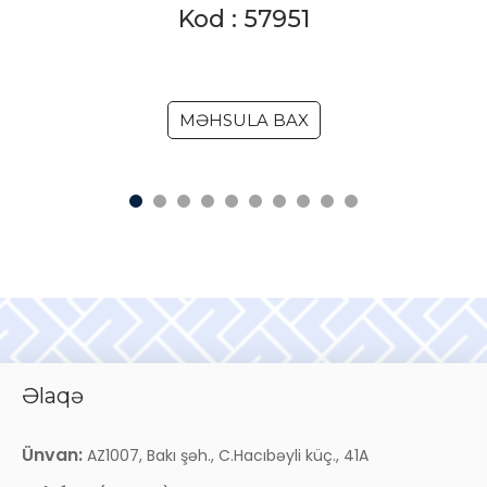
Kod : 57951
MƏHSULA BAX
Əlaqə
Ünvan:
AZ1007, Bakı şəh., C.Hacıbəyli küç., 41A