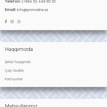
Telefon:
(+994 12) 449 90 20
Email:
info@promoline.az
Haqqımızda
Şirkət haqqında
Çap Üsulları
Partnyorlar
Məhsullarımız