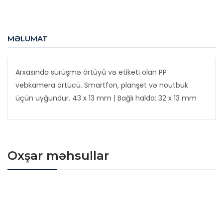
MƏLUMAT
Arxasında sürüşmə örtüyü və etiketi olan PP
vebkamera örtücü. Smartfon, planşet və noutbuk
üçün uyğundur. 43 x 13 mm | Bağlı halda: 32 x 13 mm
Oxşar məhsullar