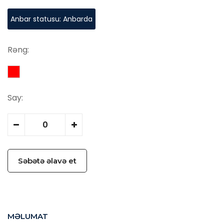
Anbar statusu: Anbarda
Rəng:
Say:
Səbətə əlavə et
MƏLUMAT