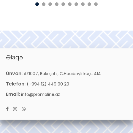
Əlaqə
Ünvan:
AZ1007, Bakı şəh., C.Hacıbəyli küç., 41A
Telefon:
(+994 12) 449 90 20
Email:
info@promoline.az