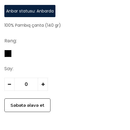
Anbar statusu: Anbarda
100% Pambıq çanta (140 gr)
Rəng:
Say:
Səbətə əlavə et