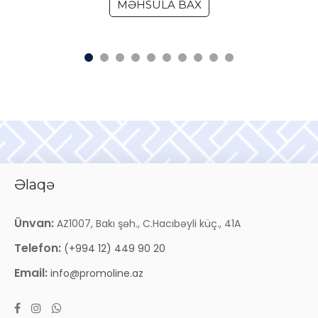
MƏHSULA BAX
Əlaqə
Ünvan:
AZ1007, Bakı şəh., C.Hacıbəyli küç., 41A
Telefon:
(+994 12) 449 90 20
Email:
info@promoline.az