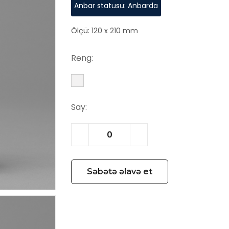
Anbar statusu: Anbarda
Ölçü: 120 x 210 mm
Rəng:
Say:
Səbətə əlavə et