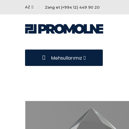
AZ
Zəng et
(+994 12) 449 90 20
Məhsullarımız