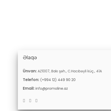
Əlaqə
Ünvan:
AZ1007, Bakı şəh., C.Hacıbəyli küç., 41A
Telefon:
(+994 12) 449 90 20
Email:
info@promoline.az