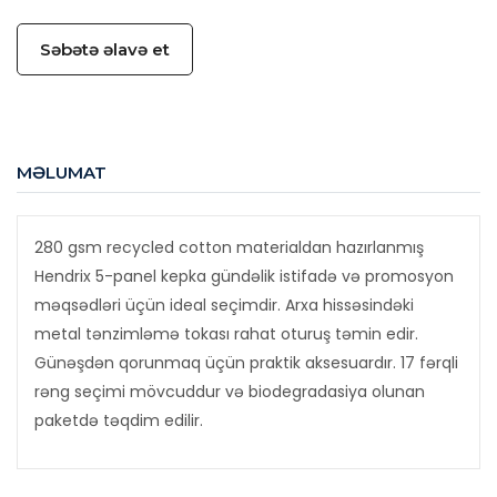
Səbətə əlavə et
MƏLUMAT
280 gsm recycled cotton materialdan hazırlanmış
Hendrix 5-panel kepka gündəlik istifadə və promosyon
məqsədləri üçün ideal seçimdir. Arxa hissəsindəki
metal tənzimləmə tokası rahat oturuş təmin edir.
Günəşdən qorunmaq üçün praktik aksesuardır. 17 fərqli
rəng seçimi mövcuddur və biodegradasiya olunan
paketdə təqdim edilir.