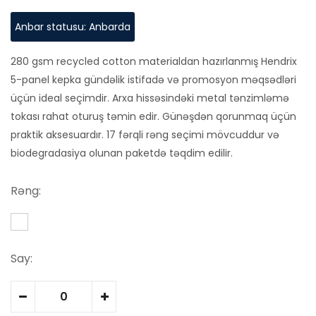
Anbar statusu: Anbarda
280 gsm recycled cotton materialdan hazırlanmış Hendrix
5-panel kepka gündəlik istifadə və promosyon məqsədləri
üçün ideal seçimdir. Arxa hissəsindəki metal tənzimləmə
tokası rahat oturuş təmin edir. Günəşdən qorunmaq üçün
praktik aksesuardır. 17 fərqli rəng seçimi mövcuddur və
biodegradasiya olunan paketdə təqdim edilir.
Rəng:
Say: