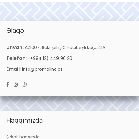
Əlaqə
Ünvan:
AZ1007, Bakı şəh., C.Hacıbəyli küç., 41A
Telefon:
(+994 12) 449 90 20
Email:
info@promoline.az
Haqqımızda
Şirkət haqqında