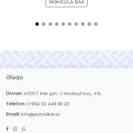
MƏHSULA BAX
Əlaqə
Ünvan:
AZ1007, Bakı şəh., C.Hacıbəyli küç., 41A
Telefon:
(+994 12) 449 90 20
Email:
info@promoline.az