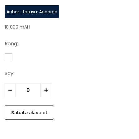
Anbar statusu: Anbarda
10 000 mAH
Rəng:
Say:
Səbətə əlavə et